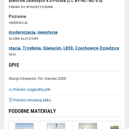
utworów zależnych 4.0 Polska (CC BY-NC-ND 4.0)
PRAWA DO WYKORZYSTANIA
Poziome
ORIENTACJA
modernizacja
,
inwestycja
SŁOWA KLUCZOWE
stacja
,
Trzebinia
,
Oświęcim
,
LK93
,
Czechowice-Dziedzice
TAGI
OPIS
Stacja Oświęcim, fot. marzec 2020
Pobierz oryginalny plik
Pobierz miniaturę pliku
PODOBNE MATERIAŁY