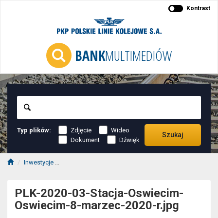
Kontrast
BANK
MULTIMEDIÓW
Szukaj
Typ plików:
Zdjęcie
Wideo
Szukaj
Dokument
Dźwięk
Inwestycje
LK93 Trzebinia – Oświęcim – Czechowice Dziedzice
PLK-2020-03-Stacja-Oswiecim-
Oswiecim-8-marzec-2020-r.jpg