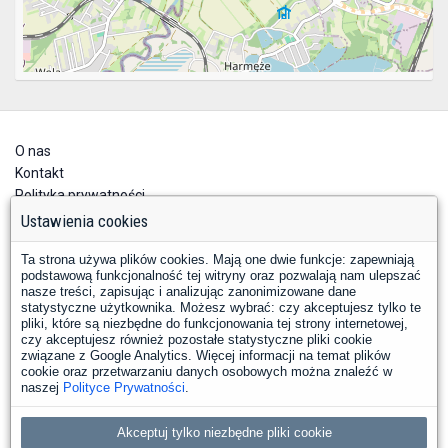
O nas
Kontakt
Polityka prywatności
Deklaracja dostępności
Ustawienia cookies
Ta strona używa plików cookies. Mają one dwie funkcje: zapewniają
podstawową funkcjonalność tej witryny oraz pozwalają nam ulepszać
nasze treści, zapisując i analizując zanonimizowane dane
statystyczne użytkownika. Możesz wybrać: czy akceptujesz tylko te
pliki, które są niezbędne do funkcjonowania tej strony internetowej,
czy akceptujesz również pozostałe statystyczne pliki cookie
YouTube
Facebook
związane z Google Analytics. Więcej informacji na temat plików
LinkedIn
Instagram
X
cookie oraz przetwarzaniu danych osobowych można znaleźć w
naszej
Polityce Prywatności
.
Copyright © 2026 PKP Polskie Linie Kolejowe S.A.
Akceptuj tylko niezbędne pliki cookie