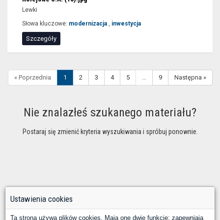
Lewki
Słowa kluczowe:
modernizacja
,
inwestycja
Szczegóły
« Poprzednia
1
2
3
4
5
…
9
Następna »
Nie znalazłeś szukanego materiału?
Postaraj się zmienić kryteria wyszukiwania i spróbuj ponownie.
Ustawienia cookies
Ta strona używa plików cookies. Mają one dwie funkcje: zapewniają