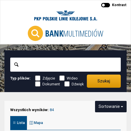
Kontrast
BANK
MULTIMEDIÓW
Szukaj
Typ plików:
Zdjęcie
Wideo
Szukaj
Dokument
Dźwięk
Niektóre
Sortowanie
elementy
Wszystkich wyników:
84
służące
Lista
Mapa
do