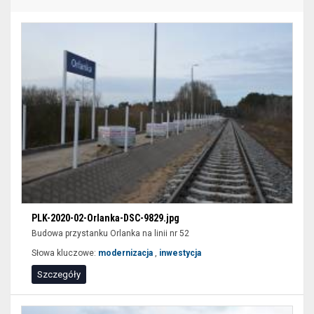
zaawansowanego
filtrowania
wyników
wyszukiwania
nie
są
dostępne
dla
czytników
ekranu
(sekcja
lokalizacja).
Aby
PLK-2020-02-Orlanka-DSC-9829.jpg
wyświetlić
Budowa przystanku Orlanka na linii nr 52
zawężone
Słowa kluczowe:
modernizacja
,
inwestycja
wyniki
Szczegóły
wyszukiwania
można