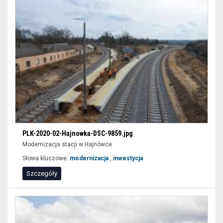
wypełnić
tylko
niektóre
pozycje
formularzy
i
wybrać
przycisk
filtruj.
PLK-2020-02-Hajnowka-DSC-9859.jpg
Modernizacja stacji w Hajnówce
Słowa kluczowe:
modernizacja
,
inwestycja
Szczegóły