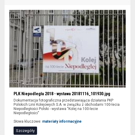
zaawansowanego
filtrowania
wyników
wyszukiwania
nie
są
dostępne
dla
czytników
ekranu
(sekcja
lokalizacja).
Aby
PLK Niepodległa 2018 - wystawa 20181116_101930.jpg
wyświetlić
Dokumentacja fotograficzna przedstawiająca działania PKP
Polskich Linii Kolejowych S.A. w związku z obchodami 100-lecia
zawężone
Niepodległości Polski - wystawa "Kolej na 100-lecie
Niepodległości"
wyniki
wyszukiwania
Słowa kluczowe:
materiały informacyjne
można
Szczegóły