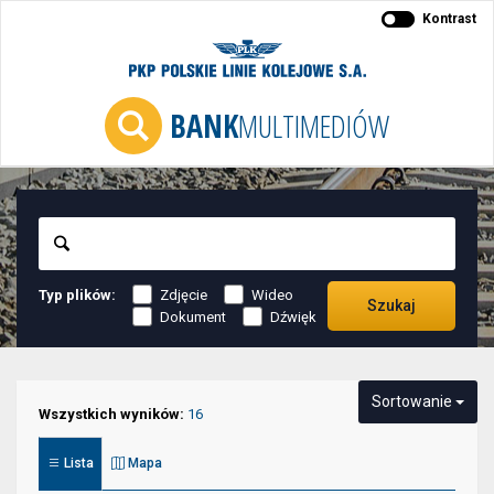
Kontrast
BANK
MULTIMEDIÓW
Szukaj
Typ plików:
Zdjęcie
Wideo
Szukaj
Dokument
Dźwięk
Niektóre
Sortowanie
elementy
Wszystkich wyników:
16
służące
Lista
Mapa
do