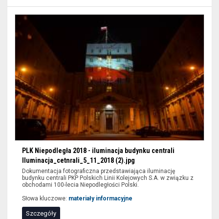
PLK Niepodległa 2018 - iluminacja budynku centrali
Iluminacja_cetnrali_5_11_2018 (2).jpg
Dokumentacja fotograficzna przedstawiająca iluminację
budynku centrali PKP Polskich Linii Kolejowych S.A. w związku z
obchodami 100-lecia Niepodległości Polski.
Słowa kluczowe:
materiały informacyjne
Szczegóły