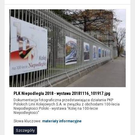
wypełnić
tylko
niektóre
pozycje
formularzy
i
wybrać
przycisk
filtruj.
PLK Niepodległa 2018 - wystawa 20181116_101917.jpg
Dokumentacja fotograficzna przedstawiająca działania PKP
Polskich Linii Kolejowych S.A. w związku z obchodami 100-lecia
Niepodległości Polski - wystawa "Kolej na 100-lecie
Niepodległości"
Słowa kluczowe:
materiały informacyjne
Szczegóły