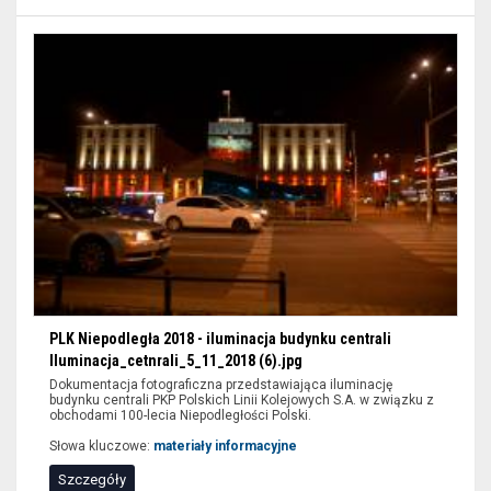
PLK Niepodległa 2018 - iluminacja budynku centrali
Iluminacja_cetnrali_5_11_2018 (6).jpg
Dokumentacja fotograficzna przedstawiająca iluminację
budynku centrali PKP Polskich Linii Kolejowych S.A. w związku z
obchodami 100-lecia Niepodległości Polski.
Słowa kluczowe:
materiały informacyjne
Szczegóły