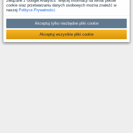
związane z Google Analytics. Więcej informacji na temat plików
cookie oraz przetwarzaniu danych osobowych można znaleźć w
naszej
Polityce Prywatności
.
Akceptuj tylko niezbędne pliki cookie
Akceptuj wszystkie pliki cookie
O nas
Kontakt
Polityka prywatności
Deklaracja dostępności