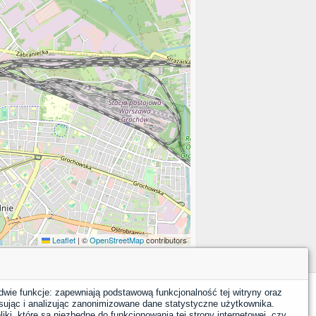
Leaflet
|
©
OpenStreetMap
contributors
dwie funkcje: zapewniają podstawową funkcjonalność tej witryny oraz
sując i analizując zanonimizowane dane statystyczne użytkownika.
YouTube
Facebook
LinkedIn
Instagram
X
iki, które są niezbędne do funkcjonowania tej strony internetowej, czy