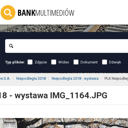
BANK
MULTIMEDIÓW
Szukaj
Zdjęcie
Wideo
Dokument
Dźwięk
Typ plików:
we S.A.
Niepodległa 2018
Niepodległa 2018 - wystawa
PLK Niepodle
18 - wystawa IMG_1164.JPG