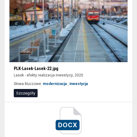
PLK-Lasek-Lasek-22.jpg
Lasek - efekty realizacja inwestycji, 2020
Słowa kluczowe:
modernizacja
,
inwestycja
Szczegóły
SOK,
rozkład
jazdy,
DOCX
www.portalpasazera.pl,
Boże