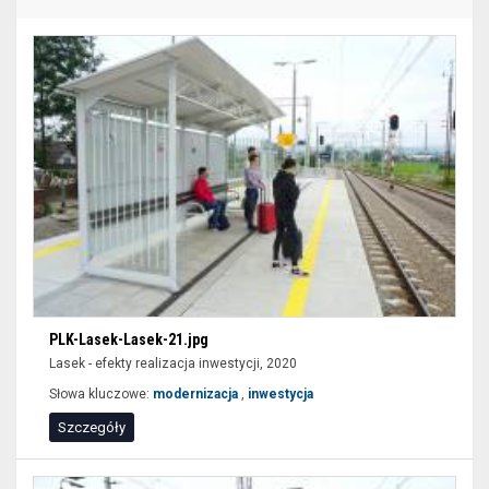
zaawansowanego
filtrowania
wyników
wyszukiwania
nie
są
dostępne
dla
czytników
ekranu
(sekcja
lokalizacja).
Aby
PLK-Lasek-Lasek-21.jpg
wyświetlić
Lasek - efekty realizacja inwestycji, 2020
zawężone
Słowa kluczowe:
modernizacja
,
inwestycja
wyniki
Szczegóły
wyszukiwania
można