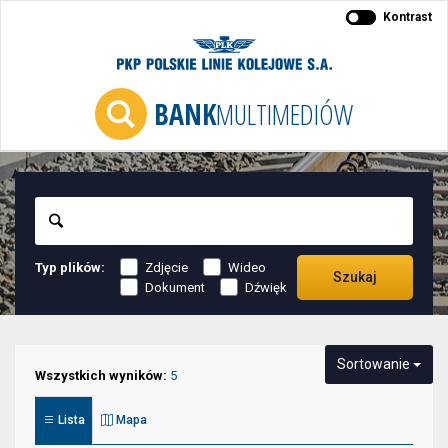
Kontrast
BANK
MULTIMEDIÓW
Szukaj
Typ plików:
Zdjęcie
Wideo
Szukaj
Dokument
Dźwięk
Niektóre
Sortowanie
elementy
Wszystkich wyników:
5
służące
Lista
Mapa
do