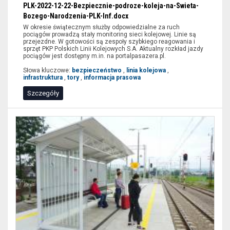
PLK-2022-12-22-Bezpiecznie-podroze-koleja-na-Swieta-
Narodzenie,
Bozego-Narodzenia-PLK-Inf.docx
podróże
W okresie świątecznym służby odpowiedzialne za ruch
pociagiem
pociągów prowadzą stały monitoring sieci kolejowej. Linie są
przejezdne. W gotowości są zespoły szybkiego reagowania i
sprzęt PKP Polskich Linii Kolejowych S.A. Aktualny rozkład jazdy
pociągów jest dostępny m.in. na portalpasazera.pl.
Słowa kluczowe:
bezpieczeństwo
,
linia kolejowa
,
infrastruktura
,
tory
,
informacja prasowa
Szczegóły