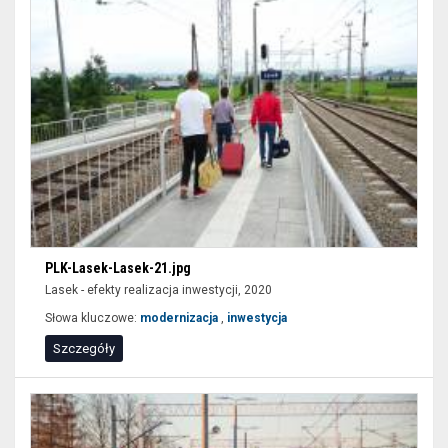
wypełnić
tylko
niektóre
pozycje
formularzy
i
wybrać
przycisk
filtruj.
PLK-Lasek-Lasek-21.jpg
Lasek - efekty realizacja inwestycji, 2020
Słowa kluczowe:
modernizacja
,
inwestycja
Szczegóły