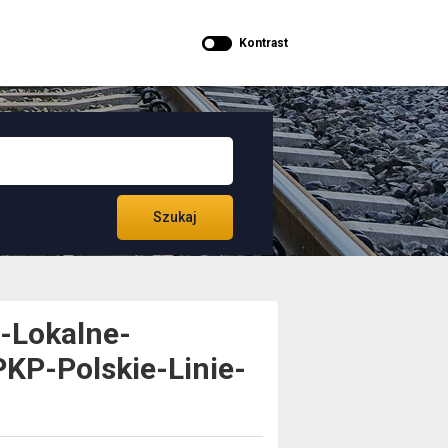
Kontrast
Szukaj
ejazd-kolejowy-Ozorkow-i-Lokalne-Centrum-Sterowania-Autor-Urszula-Czapla
-Lokalne-
KP-Polskie-Linie-