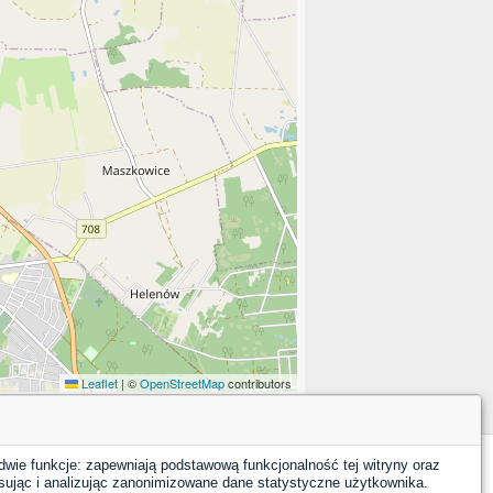
Leaflet
|
©
OpenStreetMap
contributors
dwie funkcje: zapewniają podstawową funkcjonalność tej witryny oraz
sując i analizując zanonimizowane dane statystyczne użytkownika.
YouTube
Facebook
LinkedIn
Instagram
X