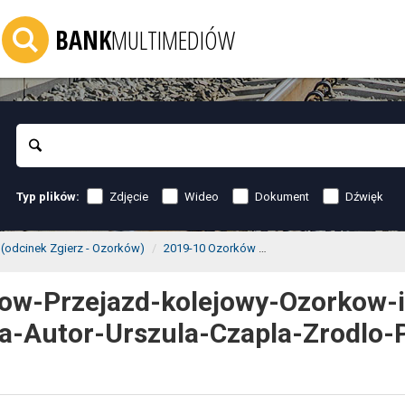
BANK
MULTIMEDIÓW
Szukaj
Zdjęcie
Wideo
Dokument
Dźwięk
Typ plików:
(odcinek Zgierz - Ozorków)
2019-10 Ozorków
PLK-2019-10-Ozorkow-Prz
ow-Przejazd-kolejowy-Ozorkow-i
-Autor-Urszula-Czapla-Zrodlo-P