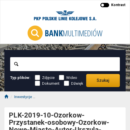
Kontrast
BANK
MULTIMEDIÓW
Szukaj
Typ plików:
Zdjęcie
Wideo
Szukaj
Dokument
Dźwięk
Inwestycje
LK16 Łódź Widzew - Kutno (odcinek Zgierz - Ozorków)
PLK-2019-10-Ozorkow-
Przystanek-osobowy-Ozorkow-
Nowe-Miasto-Autor-Urszula-