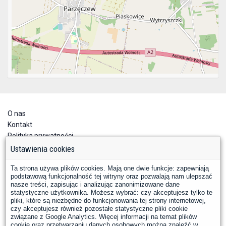
O nas
Kontakt
Polityka prywatności
Deklaracja dostępności
Ustawienia cookies
Ta strona używa plików cookies. Mają one dwie funkcje: zapewniają
podstawową funkcjonalność tej witryny oraz pozwalają nam ulepszać
nasze treści, zapisując i analizując zanonimizowane dane
statystyczne użytkownika. Możesz wybrać: czy akceptujesz tylko te
pliki, które są niezbędne do funkcjonowania tej strony internetowej,
czy akceptujesz również pozostałe statystyczne pliki cookie
YouTube
Facebook
związane z Google Analytics. Więcej informacji na temat plików
LinkedIn
Instagram
X
cookie oraz przetwarzaniu danych osobowych można znaleźć w