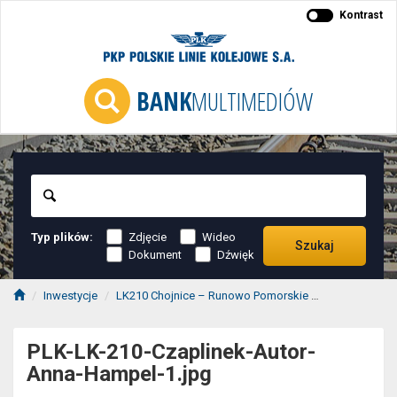
Kontrast
BANK
MULTIMEDIÓW
Szukaj
Typ plików:
Zdjęcie
Wideo
Szukaj
Dokument
Dźwięk
Inwestycje
LK210 Chojnice – Runowo Pomorskie
2020-11/12 L
PLK-LK-210-Czaplinek-Autor-
Anna-Hampel-1.jpg