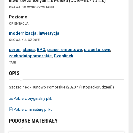
utworów zależnych 4.0 Polska (CC BY-NC-ND 4.0)
PRAWA DO WYKORZYSTANIA
Poziome
ORIENTACJA
modernizacja
,
inwestycja
SŁOWA KLUCZOWE
peron
,
stacja
,
RPO
,
prace remontowe
,
prace torowe
,
zachodniopomorskie
,
Czaplinek
TAGI
OPIS
Szczecinek - Runowo Pomorskie (2020 r. (listopad-grudzień))
Pobierz oryginalny plik
Pobierz miniaturę pliku
PODOBNE MATERIAŁY