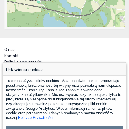
O nas
Kontakt
Polityka prywatności
Deklaracja dostępności
Ustawienia cookies
Ta strona używa plików cookies. Mają one dwie funkcje: zapewniają
podstawową funkcjonalność tej witryny oraz pozwalają nam ulepszać
nasze treści, zapisując i analizując zanonimizowane dane
statystyczne użytkownika. Możesz wybrać: czy akceptujesz tylko te
pliki, które są niezbędne do funkcjonowania tej strony internetowej,
czy akceptujesz również pozostałe statystyczne pliki cookie
YouTube
Facebook
związane z Google Analytics. Więcej informacji na temat plików
LinkedIn
Instagram
X
cookie oraz przetwarzaniu danych osobowych można znaleźć w
naszej
Polityce Prywatności
.
Copyright © 2026 PKP Polskie Linie Kolejowe S.A.