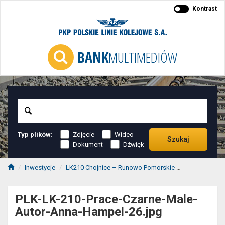
Kontrast
BANK
MULTIMEDIÓW
Szukaj
Typ plików:
Zdjęcie
Wideo
Szukaj
Dokument
Dźwięk
Inwestycje
LK210 Chojnice – Runowo Pomorskie
2020-11/12 L
PLK-LK-210-Prace-Czarne-Male-
Autor-Anna-Hampel-26.jpg