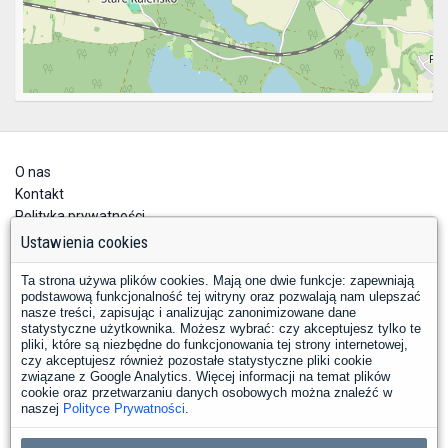
O nas
Kontakt
Polityka prywatności
Deklaracja dostępności
Ustawienia cookies
Ta strona używa plików cookies. Mają one dwie funkcje: zapewniają
podstawową funkcjonalność tej witryny oraz pozwalają nam ulepszać
nasze treści, zapisując i analizując zanonimizowane dane
statystyczne użytkownika. Możesz wybrać: czy akceptujesz tylko te
pliki, które są niezbędne do funkcjonowania tej strony internetowej,
czy akceptujesz również pozostałe statystyczne pliki cookie
YouTube
Facebook
związane z Google Analytics. Więcej informacji na temat plików
LinkedIn
Instagram
X
cookie oraz przetwarzaniu danych osobowych można znaleźć w
naszej
Polityce Prywatności
.
Copyright © 2026 PKP Polskie Linie Kolejowe S.A.