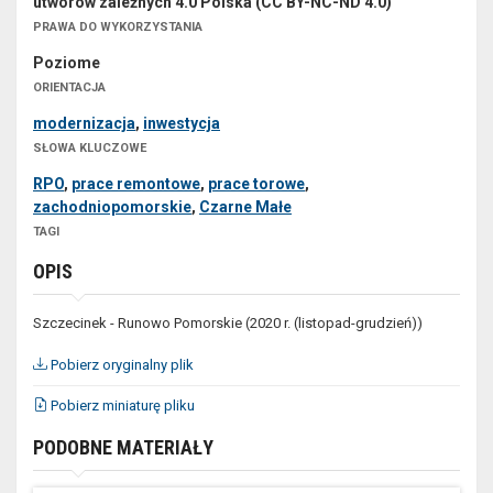
utworów zależnych 4.0 Polska (CC BY-NC-ND 4.0)
PRAWA DO WYKORZYSTANIA
Poziome
ORIENTACJA
modernizacja
,
inwestycja
SŁOWA KLUCZOWE
RPO
,
prace remontowe
,
prace torowe
,
zachodniopomorskie
,
Czarne Małe
TAGI
OPIS
Szczecinek - Runowo Pomorskie (2020 r. (listopad-grudzień))
Pobierz oryginalny plik
Pobierz miniaturę pliku
PODOBNE MATERIAŁY