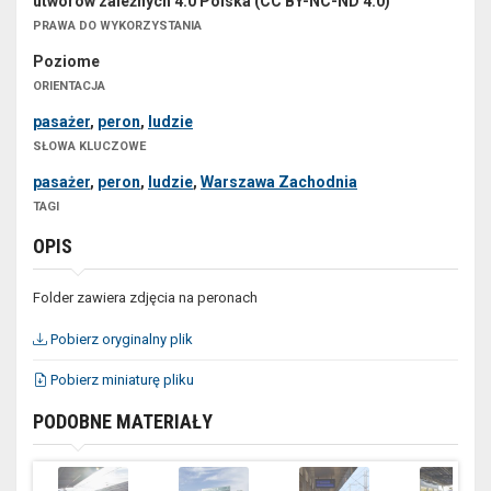
utworów zależnych 4.0 Polska (CC BY-NC-ND 4.0)
PRAWA DO WYKORZYSTANIA
Poziome
ORIENTACJA
pasażer
,
peron
,
ludzie
SŁOWA KLUCZOWE
pasażer
,
peron
,
ludzie
,
Warszawa Zachodnia
TAGI
OPIS
Folder zawiera zdjęcia na peronach
Pobierz oryginalny plik
Pobierz miniaturę pliku
PODOBNE MATERIAŁY