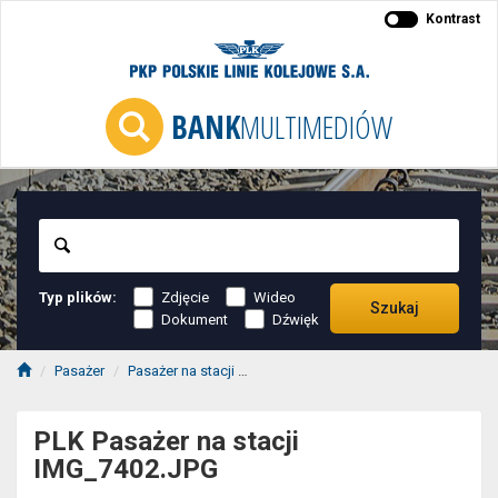
Kontrast
BANK
MULTIMEDIÓW
Szukaj
Typ plików:
Zdjęcie
Wideo
Szukaj
Dokument
Dźwięk
Pasażer
Pasażer na stacji
PLK Pasażer na stacji IMG_7402.JPG
PLK Pasażer na stacji
IMG_7402.JPG