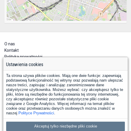
O nas
Kontakt
Polityka prywatności
Deklaracja dostępności
Ustawienia cookies
Ta strona używa plików cookies. Mają one dwie funkcje: zapewniają
podstawową funkcjonalność tej witryny oraz pozwalają nam ulepszać
nasze treści, zapisując i analizując zanonimizowane dane
statystyczne użytkownika. Możesz wybrać: czy akceptujesz tylko te
pliki, które są niezbędne do funkcjonowania tej strony internetowej,
czy akceptujesz również pozostałe statystyczne pliki cookie
YouTube
Facebook
związane z Google Analytics. Więcej informacji na temat plików
LinkedIn
Instagram
X
cookie oraz przetwarzaniu danych osobowych można znaleźć w
naszej
Polityce Prywatności
.
Copyright © 2026 PKP Polskie Linie Kolejowe S.A.
Akceptuj tylko niezbędne pliki cookie