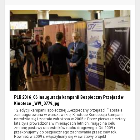
zaawansowanego
filtrowania
wyników
wyszukiwania
nie
są
dostępne
dla
czytników
ekranu
(sekcja
lokalizacja).
Aby
PLK 2016_06 Inauguracja kampanii Bezpieczny Przejazd w
wyświetlić
Kinotece _WW_0779.jpg
zawężone
12 edycji kampanii społecznej „Bezpieczny przejazd…” została
zainaugurowana w warszawskiej Kinotece Koncepcja kampanii
wyniki
narodziła się i została wdrożona w 2005 r. Przez pierwsze cztery
lata była prowadzona w miesiącach letnich, mając na celu
wyszukiwania
zmianę postawy uczestników ruchu drogowego. Od 2009 r.
przekonujemy do bezpiecznego zachowania przez cały rok.
można
Również w 2009 r. włączyliśmy się w światowy projekt