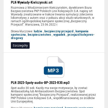
PLK-Wywiady-Kielczynski.srt
kampania
Rozmowa z Włodzimierzem Kiełczyńskim, dyrektorem Biura
społeczna,
Bezpieczeństwa PKP Polskich Linii Kolejowych S.A. napisy srt
Kiełczyński
Wywiady zrealizowane w trakcie trwania symulacji zderzenia
lokomotywy z autem oraz z pokazu akcji służb ratunkowych, w
Włodzimierz,
ramach ogólnopolskiej kampanii społecznej „Bezpieczny
symulacja
Przejazd”. Warszawa, 23.06.2022 r.
zderzenia,
Słowa kluczowe:
ludzie
,
bezpieczny przejazd
,
kampania
napisy
społeczna
,
bezpieczeństwo
,
wypadek
,
przejazd kolejowo-
drogowy
srt,
wywiad,
Szczegóły
ekspert,
reporter
bezpieczny
przejazd,
bezpieczeństwo,
MP3
materiał
informacyjny,
PLK-2023-Spoty-audio-BP-2023-R30.mp3
materiał
Spot audio 30 sek. Każdy ma swoje motywacje, by zostać
edukacyjny,
Ambasadorką lub Ambasadorem Bezpieczeństwa. Spot
spot
kampanii społecznej "Bezpieczny Przejazd", realizowanej przez
PKP Polskie Linie Kolejowe S.A., współfinansowanej ze środków
radiowy,
Unii Europejskiej.
materiał