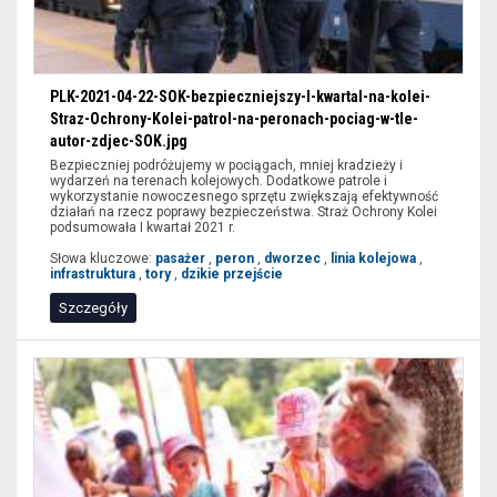
PLK-2021-04-22-SOK-bezpieczniejszy-I-kwartal-na-kolei-
Straz-Ochrony-Kolei-patrol-na-peronach-pociag-w-tle-
autor-zdjec-SOK.jpg
Bezpieczniej podróżujemy w pociągach, mniej kradzieży i
wydarzeń na terenach kolejowych. Dodatkowe patrole i
wykorzystanie nowoczesnego sprzętu zwiększają efektywność
działań na rzecz poprawy bezpieczeństwa. Straż Ochrony Kolei
podsumowała I kwartał 2021 r.
Słowa kluczowe:
pasażer
,
peron
,
dworzec
,
linia kolejowa
,
infrastruktura
,
tory
,
dzikie przejście
Szczegóły