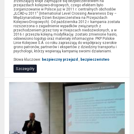
wypełnić
zrzeszający kraje zajmujące się bezpieczeństwem na
przejazdach kolejowo-drogowych, czego efektem było
tylko
zorganizowanie w Polsce już w 2011 r. centralnych obchodów
„ILCAD-u 2011” (International Level Crossing Awareness Day –
niektóre
Międzynarodowy Dzień Bezpieczeństwa na Przejazdach
Kolejowo-Drogowych). Od października 2012 r. kampania została
pozycje
rozszerzona o zagadnienie wypadków związanych z
przechodzeniem przez tory w miejscach niedozwolonych, a w
formularzy
2016 r. przeszła kolejną modyfikację: zostało zmienione hasło,
i
odświeżono logotyp oraz materiały informacyjne. PKP Polskie
Linie Kolejowe S.A. co roku zapraszają do współpracy szerokie
wybrać
grono patronów, partnerów i ekspertów z dziedziny transportu i
psychologii, którzy wspierają kampanię swoimi działaniami.
przycisk
Słowa kluczowe:
bezpieczny przejazd
,
bezpieczeństwo
filtruj.
Szczegóły