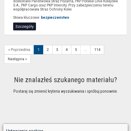
doskonalili Państwowa Straż Pożarna, PKP Polskie Linie Kolejowe
S.A., PKP Cargo oraz PKP Intercity. Przy zabezpieczeniu terenu
współpracowała Straż Ochrony Kolei.
Słowa kluczowe:
bezpieczeństwo
Szczegóły
« Poprzednia
1
2
3
4
5
…
114
Następna »
Nie znalazłeś szukanego materiału?
Postaraj się zmienić kryteria wyszukiwania i spróbuj ponownie.