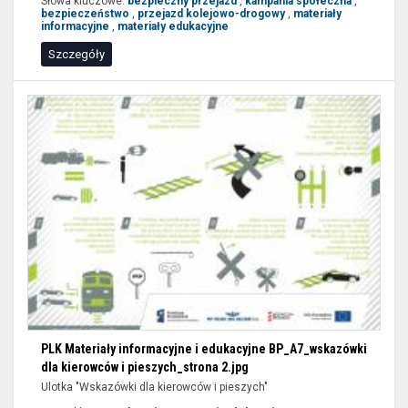
Słowa kluczowe:
bezpieczny przejazd
,
kampania społeczna
,
promocyjny,
bezpieczeństwo
,
przejazd kolejowo-drogowy
,
materiały
ambasadorka
informacyjne
,
materiały edukacyjne
bezpieczeństwa,
Szczegóły
ambasadorki
bezpieczeństwa,
ambasador
bezpieczeństwa,
ambasadorzy
bezpieczeństwa
PLK Materiały informacyjne i edukacyjne BP_A7_wskazówki
dla kierowców i pieszych_strona 2.jpg
Ulotka "Wskazówki dla kierowców i pieszych"