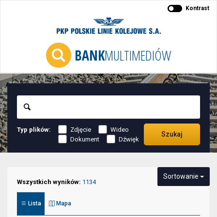
Kontrast
BANK
MULTIMEDIÓW
Szukaj
Typ plików:
Zdjęcie
Wideo
Szukaj
Dokument
Dźwięk
Niektóre
Sortowanie
elementy
Wszystkich wyników:
1134
służące
Lista
Mapa
do