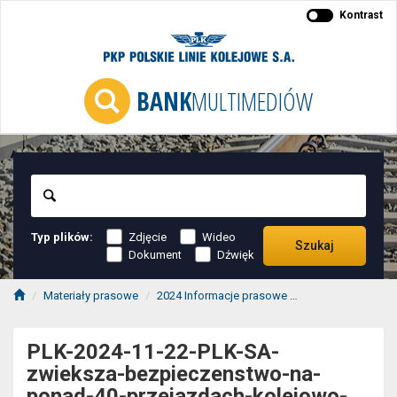
Kontrast
BANK
MULTIMEDIÓW
Szukaj
Typ plików:
Zdjęcie
Wideo
Szukaj
Dokument
Dźwięk
Materiały prasowe
2024 Informacje prasowe
2024-11 informac
PLK-2024-11-22-PLK-SA-
zwieksza-bezpieczenstwo-na-
ponad-40-przejazdach-kolejowo-