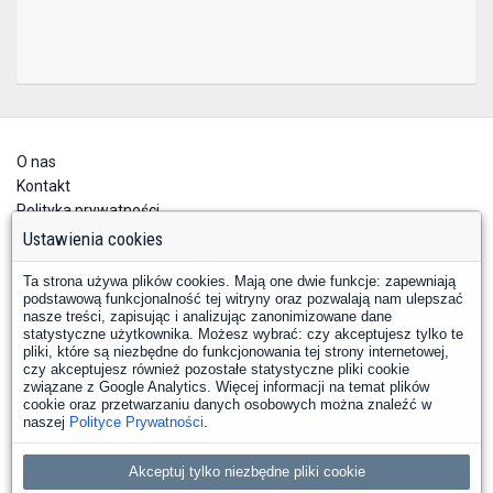
O nas
Kontakt
Polityka prywatności
Deklaracja dostępności
Ustawienia cookies
Ta strona używa plików cookies. Mają one dwie funkcje: zapewniają
podstawową funkcjonalność tej witryny oraz pozwalają nam ulepszać
nasze treści, zapisując i analizując zanonimizowane dane
statystyczne użytkownika. Możesz wybrać: czy akceptujesz tylko te
pliki, które są niezbędne do funkcjonowania tej strony internetowej,
czy akceptujesz również pozostałe statystyczne pliki cookie
YouTube
Facebook
związane z Google Analytics. Więcej informacji na temat plików
LinkedIn
Instagram
X
cookie oraz przetwarzaniu danych osobowych można znaleźć w
naszej
Polityce Prywatności
.
Copyright © 2026 PKP Polskie Linie Kolejowe S.A.
Akceptuj tylko niezbędne pliki cookie