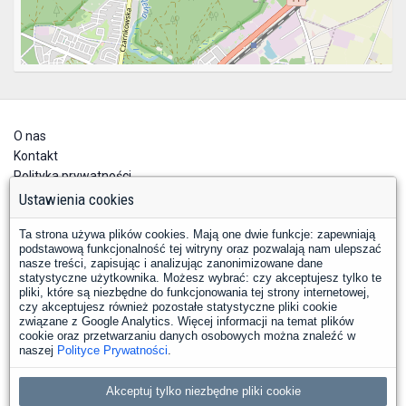
O nas
Kontakt
Polityka prywatności
Deklaracja dostępności
Ustawienia cookies
Ta strona używa plików cookies. Mają one dwie funkcje: zapewniają
podstawową funkcjonalność tej witryny oraz pozwalają nam ulepszać
nasze treści, zapisując i analizując zanonimizowane dane
statystyczne użytkownika. Możesz wybrać: czy akceptujesz tylko te
pliki, które są niezbędne do funkcjonowania tej strony internetowej,
czy akceptujesz również pozostałe statystyczne pliki cookie
YouTube
Facebook
związane z Google Analytics. Więcej informacji na temat plików
LinkedIn
Instagram
X
cookie oraz przetwarzaniu danych osobowych można znaleźć w
naszej
Polityce Prywatności
.
Copyright © 2026 PKP Polskie Linie Kolejowe S.A.
Akceptuj tylko niezbędne pliki cookie