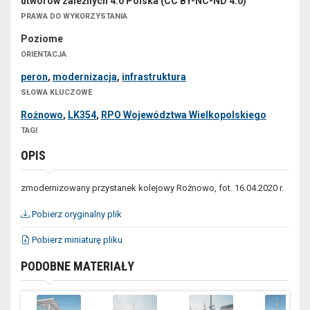
utworów zależnych 4.0 Polska (CC BY-NC-ND 4.0)
PRAWA DO WYKORZYSTANIA
Poziome
ORIENTACJA
peron
,
modernizacja
,
infrastruktura
SŁOWA KLUCZOWE
Rożnowo
,
LK354
,
RPO Województwa Wielkopolskiego
TAGI
OPIS
zmodernizowany przystanek kolejowy Rożnowo, fot. 16.04.2020 r.
Pobierz oryginalny plik
Pobierz miniaturę pliku
PODOBNE MATERIAŁY