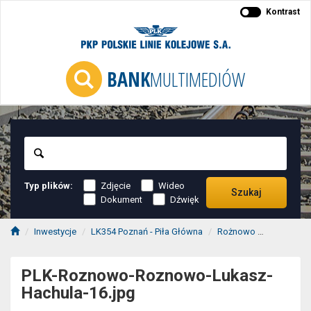
Kontrast
BANK
MULTIMEDIÓW
Szukaj
Typ plików:
Zdjęcie
Wideo
Szukaj
Dokument
Dźwięk
Inwestycje
LK354 Poznań - Piła Główna
Rożnowo
PLK-Rozn
PLK-Roznowo-Roznowo-Lukasz-
Hachula-16.jpg