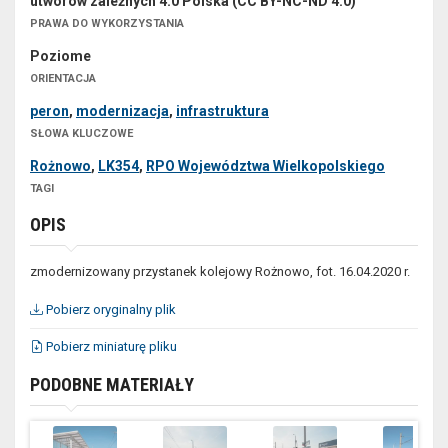
utworów zależnych 4.0 Polska (CC BY-NC-ND 4.0)
PRAWA DO WYKORZYSTANIA
Poziome
ORIENTACJA
peron
,
modernizacja
,
infrastruktura
SŁOWA KLUCZOWE
Rożnowo
,
LK354
,
RPO Województwa Wielkopolskiego
TAGI
OPIS
zmodernizowany przystanek kolejowy Rożnowo, fot. 16.04.2020 r.
Pobierz oryginalny plik
Pobierz miniaturę pliku
PODOBNE MATERIAŁY