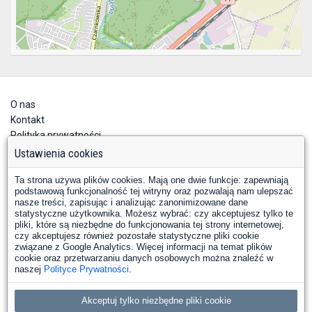
O nas
Kontakt
Polityka prywatności
Deklaracja dostępności
Ustawienia cookies
Ta strona używa plików cookies. Mają one dwie funkcje: zapewniają
podstawową funkcjonalność tej witryny oraz pozwalają nam ulepszać
nasze treści, zapisując i analizując zanonimizowane dane
statystyczne użytkownika. Możesz wybrać: czy akceptujesz tylko te
pliki, które są niezbędne do funkcjonowania tej strony internetowej,
czy akceptujesz również pozostałe statystyczne pliki cookie
YouTube
Facebook
związane z Google Analytics. Więcej informacji na temat plików
LinkedIn
Instagram
X
cookie oraz przetwarzaniu danych osobowych można znaleźć w
naszej
Polityce Prywatności
.
Copyright © 2026 PKP Polskie Linie Kolejowe S.A.
Akceptuj tylko niezbędne pliki cookie