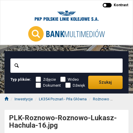
Kontrast
BANK
MULTIMEDIÓW
Szukaj
Typ plików:
Zdjęcie
Wideo
Szukaj
Dokument
Dźwięk
Inwestycje
LK354 Poznań - Piła Główna
Rożnowo
PLK-Rozn
PLK-Roznowo-Roznowo-Lukasz-
Hachula-16.jpg