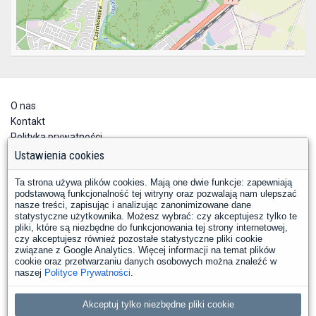
O nas
Kontakt
Polityka prywatności
Deklaracja dostępności
Ustawienia cookies
Ta strona używa plików cookies. Mają one dwie funkcje: zapewniają
podstawową funkcjonalność tej witryny oraz pozwalają nam ulepszać
nasze treści, zapisując i analizując zanonimizowane dane
statystyczne użytkownika. Możesz wybrać: czy akceptujesz tylko te
pliki, które są niezbędne do funkcjonowania tej strony internetowej,
czy akceptujesz również pozostałe statystyczne pliki cookie
YouTube
Facebook
związane z Google Analytics. Więcej informacji na temat plików
LinkedIn
Instagram
X
cookie oraz przetwarzaniu danych osobowych można znaleźć w
naszej
Polityce Prywatności
.
Copyright © 2026 PKP Polskie Linie Kolejowe S.A.
Akceptuj tylko niezbędne pliki cookie