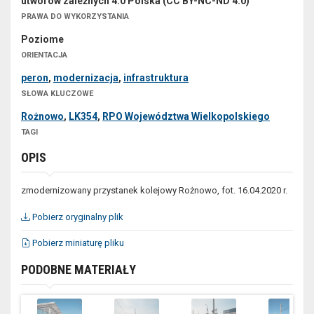
utworów zależnych 4.0 Polska (CC BY-NC-ND 4.0)
PRAWA DO WYKORZYSTANIA
Poziome
ORIENTACJA
peron
,
modernizacja
,
infrastruktura
SŁOWA KLUCZOWE
Rożnowo
,
LK354
,
RPO Województwa Wielkopolskiego
TAGI
OPIS
zmodernizowany przystanek kolejowy Rożnowo, fot. 16.04.2020 r.
Pobierz oryginalny plik
Pobierz miniaturę pliku
PODOBNE MATERIAŁY