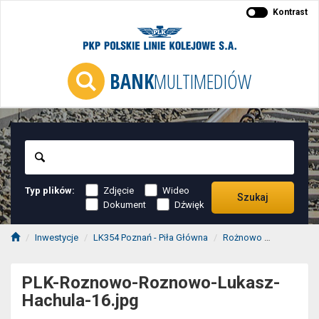
Kontrast
BANK
MULTIMEDIÓW
Szukaj
Typ plików:
Zdjęcie
Wideo
Szukaj
Dokument
Dźwięk
Inwestycje
LK354 Poznań - Piła Główna
Rożnowo
PLK-Rozn
PLK-Roznowo-Roznowo-Lukasz-
Hachula-16.jpg